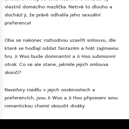
vlastnil domácího mazlíčka. Netrvá to dlouho a
dochází ji, že právě odhalila jeho sexuální
preference!
Oba se nakonec rozhodnou uzavřít smlouvu, dle
které se hodlají oddat fantaziím a hrát zajímavou
hru. Ji Woo bude dominantní a Ji Hoo submisivní
otrok. Co se ale stane, jakmile jejich smlouva
skončí?
Navzdory rozdílu v jejich osobnostech a
preferencích, jsou Ji Woo a Ji Hoo připraveni svou
romantickou chemií okouzlit diváky.