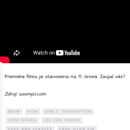
Premiéra filmu je stanovena na 11. února. Zaujal vás?
Zdroj: soompi.com
BDSM
FILM
GIRLS’ GENERATION
JIŽNÍ KÓREA
LEE JUN YOUNG
LOVE AND LEASHES
PARK HYUN JIN