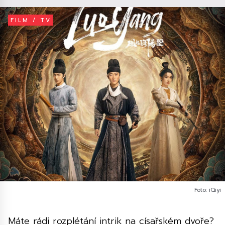
FILM / TV
Foto: iQiyi
Máte rádi rozplétání intrik na císařském dvoře?