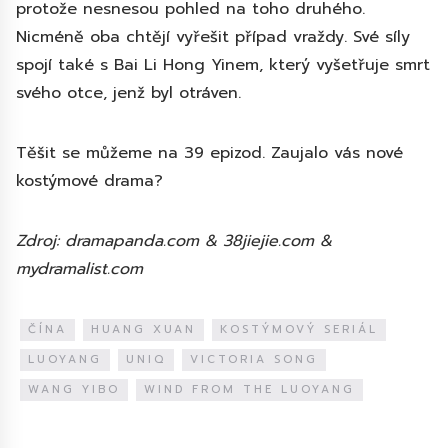
protože nesnesou pohled na toho druhého.
Nicméně oba chtějí vyřešit případ vraždy. Své síly
spojí také s Bai Li Hong Yinem, který vyšetřuje smrt
svého otce, jenž byl otráven.
Těšit se můžeme na 39 epizod. Zaujalo vás nové
kostýmové drama?
Zdroj: dramapanda.com & 38jiejie.com &
mydramalist.com
ČÍNA
HUANG XUAN
KOSTÝMOVÝ SERIÁL
LUOYANG
UNIQ
VICTORIA SONG
WANG YIBO
WIND FROM THE LUOYANG