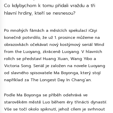
Co kdybychom k tomu přidali vraždu a tři
hlavní hrdiny, kteří se nesnesou?
Po mnohých fámách a měsících spekulací iQiyi
konečně potvrdilo, že už 1. prosince můžeme na
obrazovkách očekávat nový kostýmový seriál Wind
from the Luoyang, zkráceně Luoyang. V hlavních
rolích se představí Huang Xuan, Wang Yibo a
Victoria Song. Seriál je založen na novele Luoyang
od slavného spisovatele Ma Boyonga, který stojí
například za The Longest Day In Chang´an.
Podle Ma Boyonga se příběh odehrává ve
starověkém městě Luo během éry třinácti dynastií.
Vše se točí okolo spiknutí, jehož cílem je svrhnout