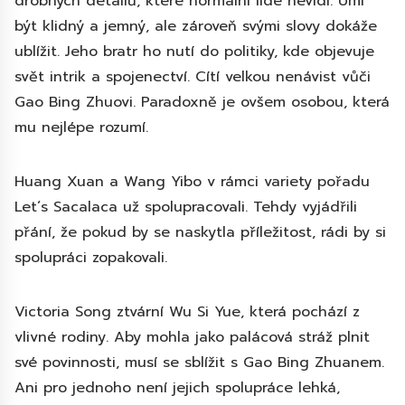
drobných detailů, které normální lidé nevidí. Umí
být klidný a jemný, ale zároveň svými slovy dokáže
ublížit. Jeho bratr ho nutí do politiky, kde objevuje
svět intrik a spojenectví. Cítí velkou nenávist vůči
Gao Bing Zhuovi. Paradoxně je ovšem osobou, která
mu nejlépe rozumí.
Huang Xuan a Wang Yibo v rámci variety pořadu
Let´s Sacalaca už spolupracovali. Tehdy vyjádřili
přání, že pokud by se naskytla příležitost, rádi by si
spolupráci zopakovali.
Victoria Song ztvární Wu Si Yue, která pochází z
vlivné rodiny. Aby mohla jako palácová stráž plnit
své povinnosti, musí se sblížit s Gao Bing Zhuanem.
Ani pro jednoho není jejich spolupráce lehká,