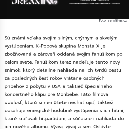
Foto: aerofilms.cz
Sú známi vďaka svojim silným, chýrnym a skvelým
vystúpeniam. K-Popová skupina Monsta X je
zbožňovaná a zároveň oddaná svojim fanúšikom po
celom svete. Fanúšikom teraz nadeľuje tento nový
snímok, ktorý detailne nahliada na ich tvrdú cestu
za posledných šesť rokov vrátane osobných
príbehov z pobytu v USA a taktiež špeciálneho
koncertného klipu pre Monbebe. Táto filmová
udalosť, ktorú si nemôžete nechať ujsť, taktiež
obsahuje energické hudobné vystúpenia s ich hitmi,
ktoré kraľovali hitparádam, a súčasne i nahliada do
ich nového albumu. Výzva, vývoj a sen. Oslávte