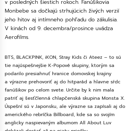
v posledných šiestich rokoch. Fanúšikovia
Monbebe sa dočkajú strhujúcich živých verzií
jeho hitov aj intímneho pohľadu do zákulisia.
V kinách od 9. decembra/prosince uvádza
Aerofilms.
BTS, BLACKPINK, iKON, Stray Kids či Ateez – to sú
tie najúspešnejšie K-Popové skupiny, ktorým sa
podarilo presiahnuť hranice domovskej krajiny
a výrazne prehovoriť aj do hitparád a hlavne sŕdc
fanúšikov po celom svete. Určite by k nim mala
patriť aj šesťčlenná chlapčenská skupina Monsta X.
Úspešní sú v Japonsku, ale výrazne sa zapísali aj do
amerického rebríčka Billboard, kde sa so svojím
anglicky naspievaným albumom All About Luv