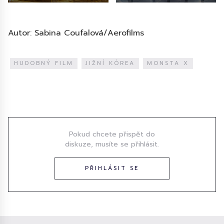
Autor: Sabina Coufalová/Aerofilms
HUDOBNÝ FILM
JIŽNÍ KÓREA
MONSTA X
Diskuze
Pokud chcete přispět do
diskuze, musíte se přihlásit.
PŘIHLÁSIT SE