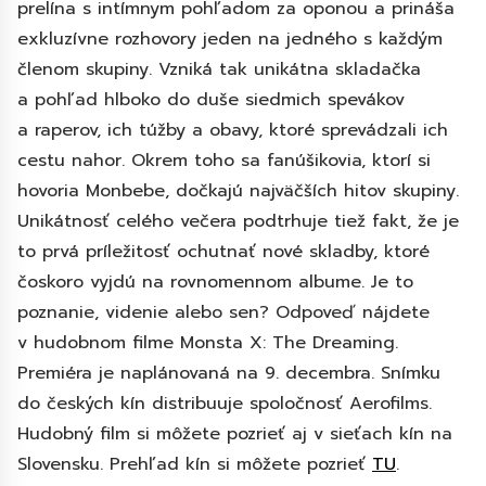
prelína s intímnym pohľadom za oponou a prináša
exkluzívne rozhovory jeden na jedného s každým
členom skupiny. Vzniká tak unikátna skladačka
a pohľad hlboko do duše siedmich spevákov
a raperov, ich túžby a obavy, ktoré sprevádzali ich
cestu nahor. Okrem toho sa fanúšikovia, ktorí si
hovoria Monbebe, dočkajú najväčších hitov skupiny.
Unikátnosť celého večera podtrhuje tiež fakt, že je
to prvá príležitosť ochutnať nové skladby, ktoré
čoskoro vyjdú na rovnomennom albume. Je to
poznanie, videnie alebo sen? Odpoveď nájdete
v hudobnom filme Monsta X: The Dreaming.
Premiéra je naplánovaná na 9. decembra. Snímku
do českých kín distribuuje spoločnosť Aerofilms.
Hudobný film si môžete pozrieť aj v sieťach kín na
Slovensku. Prehľad kín si môžete pozrieť
TU
.